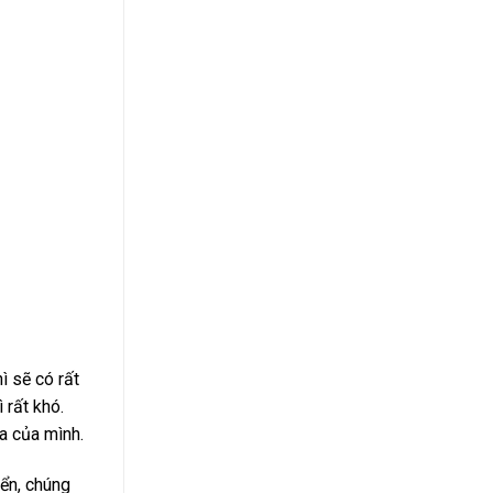
ì sẽ có rất
 rất khó.
óa của mình.
ển, chúng