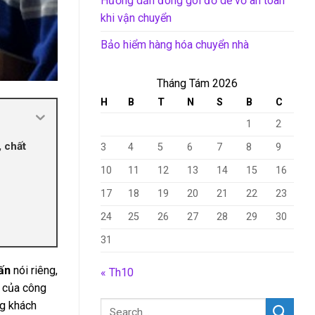
Hướng dẫn đóng gói đồ dễ vỡ an toàn
khi vận chuyển
Bảo hiểm hàng hóa chuyển nhà
Tháng Tám 2026
H
B
T
N
S
B
C
1
2
, chất
3
4
5
6
7
8
9
10
11
12
13
14
15
16
17
18
19
20
21
22
23
24
25
26
27
28
29
30
31
tấn
nói riêng,
« Th10
c của công
ng khách