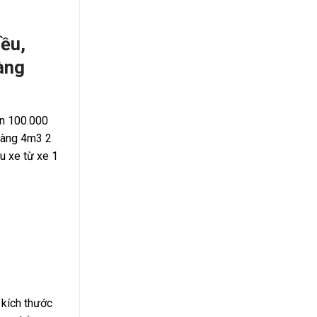
iều,
dàng
ơn 100.000
 hàng 4m3 2
u xe từ xe 1
 kích thước