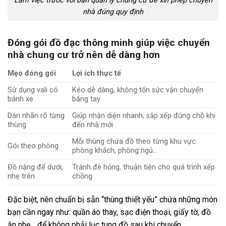
Làm việc trước với ban quản lý chung cư để xin phép chuyển
nhà đúng quy định
Đóng gói đồ đạc thông minh giúp việc chuyển
nhà chung cư trở nên dễ dàng hơn
Mẹo đóng gói
Lợi ích thực tế
Sử dụng vali có
Kéo dễ dàng, không tốn sức vận chuyển
bánh xe
bằng tay
Dán nhãn rõ từng
Giúp nhận diện nhanh, sắp xếp đúng chỗ khi
thùng
đến nhà mới
Mỗi thùng chứa đồ theo từng khu vực:
Gói theo phòng
phòng khách, phòng ngủ…
Đồ nặng để dưới,
Tránh đè hỏng, thuận tiện cho quá trình xếp
nhẹ trên
chồng
Đặc biệt, nên chuẩn bị sẵn “thùng thiết yếu” chứa những món
bạn cần ngay như: quần áo thay, sạc điện thoại, giấy tờ, đồ
ăn nhẹ… để không phải lục tung đồ sau khi chuyển.