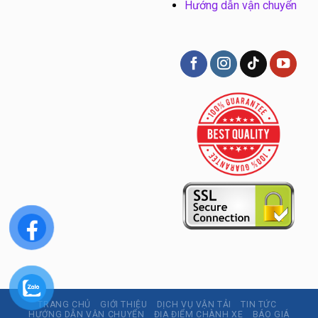
Hướng dẫn vận chuyển
TRANG CHỦ
GIỚI THIỆU
DỊCH VỤ VẬN TẢI
TIN TỨC
HƯỚNG DẪN VẬN CHUYỂN
ĐỊA ĐIỂM CHÀNH XE
BÁO GIÁ