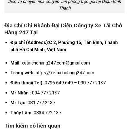
Dịch vụ chuyển nhà chuyển văn phòng trọn gói tại Quận Bình
Thạnh
Địa Chỉ Chi Nhánh Đại Diện Công ty Xe Tải Chở
Hàng 247 Tại
Địa chỉ (Address):C 2, Phường 15, Tân Bình, Thành
phố Hồ Chí Minh, Việt Nam
Mail:
xetaichohang247.com@gmail.com
Trang web:
https://xetaichohang247.com
Điện thoại(Tel):
0796 649 649 – 090.777.2137
Mr Nhàn :
094.777.2137
Mr Lạc:
081.777.2137
Thùy Lâm:
0834.772.137
Tìm kiếm có liên quan