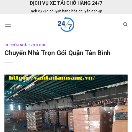
DỊCH VỤ XE TẢI CHỞ HÀNG 24/7
Skip
to
Dịch vụ vận chuyển hàng hóa chuyên nghiệp
content
CHUYỂN NHÀ TRỌN GÓI
Chuyển Nhà Trọn Gói Quận Tân Bình