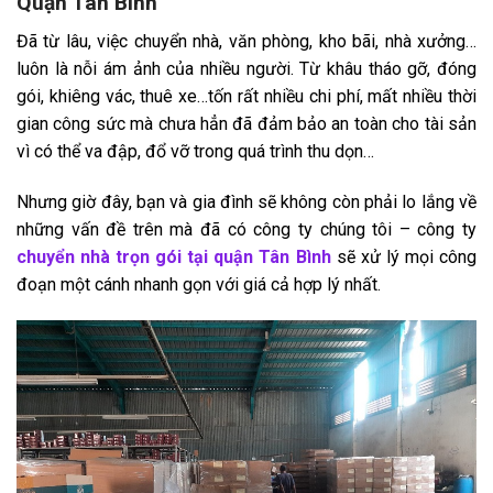
Quận Tân Bình
Đã từ lâu, việc chuyển nhà, văn phòng, kho bãi, nhà xưởng…
luôn là nỗi ám ảnh của nhiều người. Từ khâu tháo gỡ, đóng
gói, khiêng vác, thuê xe…tốn rất nhiều chi phí, mất nhiều thời
gian công sức mà chưa hẳn đã đảm bảo an toàn cho tài sản
vì có thể va đập, đổ vỡ trong quá trình thu dọn…
Nhưng giờ đây, bạn và gia đình sẽ không còn phải lo lắng về
những vấn đề trên mà đã có công ty chúng tôi – công ty
chuyển nhà trọn gói tại quận Tân Bình
sẽ xử lý mọi công
đoạn một cánh nhanh gọn với giá cả hợp lý nhất.