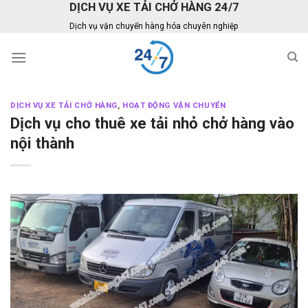
DỊCH VỤ XE TẢI CHỞ HÀNG 24/7
Skip
to
Dịch vụ vận chuyển hàng hóa chuyên nghiệp
content
DỊCH VỤ XE TẢI CHỞ HÀNG
,
HOẠT ĐỘNG VẬN CHUYỂN
Dịch vụ cho thuê xe tải nhỏ chở hàng vào
nội thành