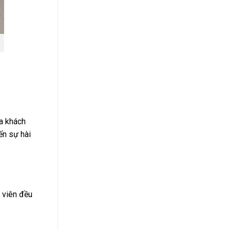
a khách
ến sự hài
n viên đều