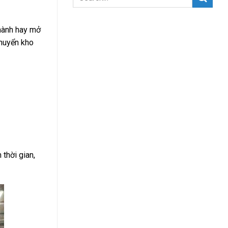
 hành hay mở
chuyển kho
 thời gian,