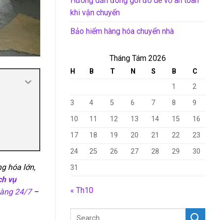
Hướng dẫn đóng gói đồ dễ vỡ an toàn
khi vận chuyển
Bảo hiểm hàng hóa chuyển nhà
Tháng Tám 2026
H
B
T
N
S
B
C
1
2
3
4
5
6
7
8
9
10
11
12
13
14
15
16
17
18
19
20
21
22
23
24
25
26
27
28
29
30
g hóa lớn,
31
ch vụ
« Th10
hàng 24/7
–