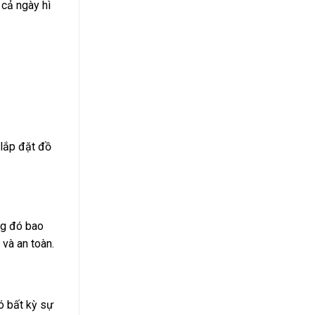
 cả ngày hì
 lắp đặt đồ
ng đó bao
và an toàn.
ó bất kỳ sự