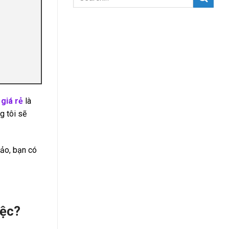
 giá rẻ
là
g tôi sẽ
đảo, bạn có
iệc?