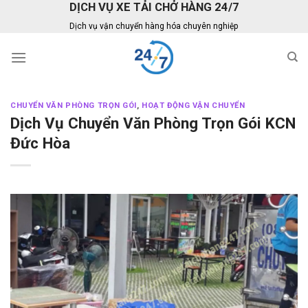
DỊCH VỤ XE TẢI CHỞ HÀNG 24/7
Skip
to
Dịch vụ vận chuyển hàng hóa chuyên nghiệp
content
CHUYỂN VĂN PHÒNG TRỌN GÓI
,
HOẠT ĐỘNG VẬN CHUYỂN
Dịch Vụ Chuyển Văn Phòng Trọn Gói KCN
Đức Hòa