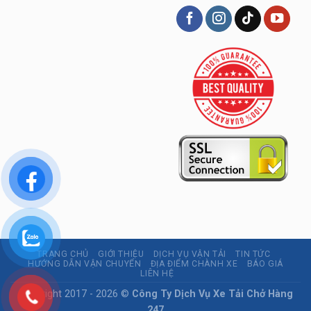
TRANG CHỦ
GIỚI THIỆU
DỊCH VỤ VẬN TẢI
TIN TỨC
HƯỚNG DẪN VẬN CHUYỂN
ĐỊA ĐIỂM CHÀNH XE
BÁO GIÁ
LIÊN HỆ
Copyright 2017 - 2026 ©
Công Ty Dịch Vụ Xe Tải Chở Hàng
247