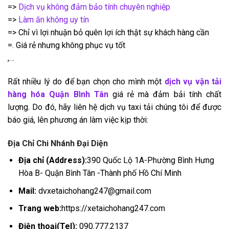
=>
Dịch vụ không đảm bảo tính chuyên nghiệp
=>
Làm ăn không uy tín
=> Chỉ vì lợi nhuận bỏ quên lợi ích thật sự khách hàng cần
=. Giá rẻ nhưng không phục vụ tốt
,…
Rất nhiều lý do để bạn chọn cho mình một
dịch vụ vận tải
hàng hóa Quận Bình Tân
giá rẻ mà đảm bải tính chất
lượng. Do đó, hãy liên hệ dịch vụ taxi tải chúng tôi để được
báo giá, lên phương án làm việc kịp thời:
Địa Chỉ Chi Nhánh Đại Diện
Địa chỉ (Address):
390 Quốc Lộ 1A-Phường Bình Hưng
Hòa B- Quận Bình Tân -Thành phố Hồ Chí Minh
Mail:
dvxetaichohang247@gmail.com
Trang web:
https://xetaichohang247.com
Điện thoại(Tel):
090.777.2137