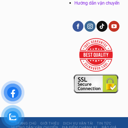
Hướng dẫn vận chuyển
TRANG CHỦ
GIỚI THIỆU
DỊCH VỤ VẬN TẢI
TIN TỨC
HƯỚNG DẪN VẬN CHUYỂN
ĐỊA ĐIỂM CHÀNH XE
BÁO GIÁ