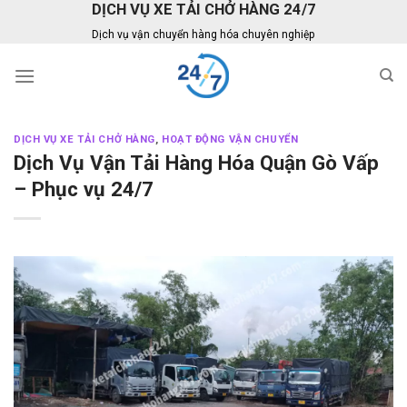
DỊCH VỤ XE TẢI CHỞ HÀNG 24/7
Skip
to
Dịch vụ vận chuyển hàng hóa chuyên nghiệp
content
DỊCH VỤ XE TẢI CHỞ HÀNG
,
HOẠT ĐỘNG VẬN CHUYỂN
Dịch Vụ Vận Tải Hàng Hóa Quận Gò Vấp
– Phục vụ 24/7