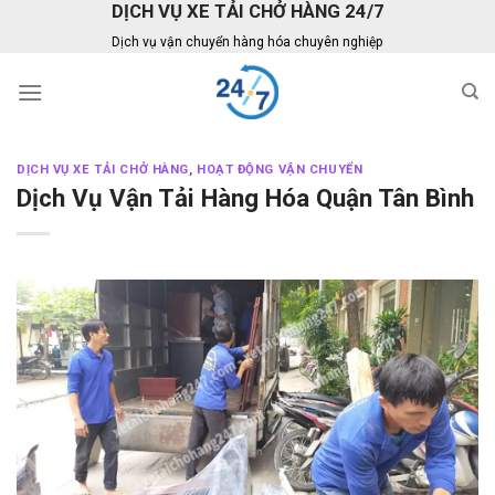
DỊCH VỤ XE TẢI CHỞ HÀNG 24/7
Skip
to
Dịch vụ vận chuyển hàng hóa chuyên nghiệp
content
DỊCH VỤ XE TẢI CHỞ HÀNG
,
HOẠT ĐỘNG VẬN CHUYỂN
Dịch Vụ Vận Tải Hàng Hóa Quận Tân Bình