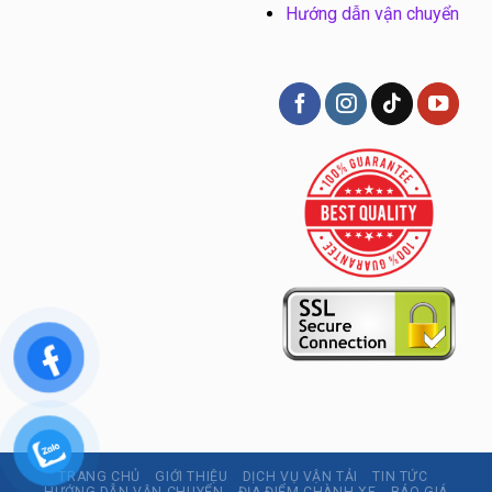
Hướng dẫn vận chuyển
TRANG CHỦ
GIỚI THIỆU
DỊCH VỤ VẬN TẢI
TIN TỨC
HƯỚNG DẪN VẬN CHUYỂN
ĐỊA ĐIỂM CHÀNH XE
BÁO GIÁ