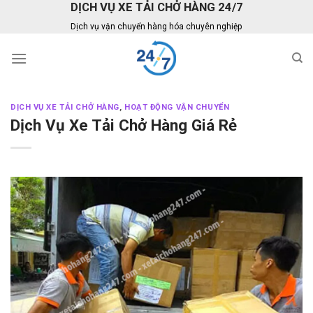
DỊCH VỤ XE TẢI CHỞ HÀNG 24/7
Skip
to
Dịch vụ vận chuyển hàng hóa chuyên nghiệp
content
DỊCH VỤ XE TẢI CHỞ HÀNG
,
HOẠT ĐỘNG VẬN CHUYỂN
Dịch Vụ Xe Tải Chở Hàng Giá Rẻ