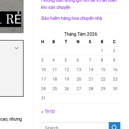
Hướng dẫn đóng gói đồ dễ vỡ an toàn
khi vận chuyển
Bảo hiểm hàng hóa chuyển nhà
Tháng Tám 2026
H
B
T
N
S
B
C
1
2
3
4
5
6
7
8
9
10
11
12
13
14
15
16
17
18
19
20
21
22
23
24
25
26
27
28
29
30
31
« Th10
 cao, nhưng