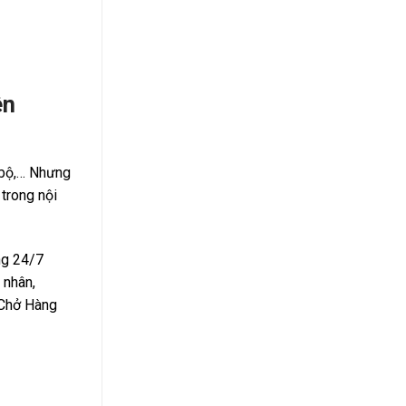
ên
 bộ,… Nhưng
trong nội
ng 24/7
 nhân,
 Chở Hàng