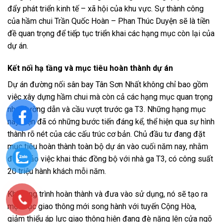
đẩy phát triển kinh tế – xã hội của khu vực. Sự thành công
của hầm chui Trần Quốc Hoàn – Phan Thúc Duyện sẽ là tiền
đề quan trọng để tiếp tục triển khai các hạng mục còn lại của
dự án.
Kết nối hạ tầng và mục tiêu hoàn thành dự án
Dự án đường nối sân bay Tân Sơn Nhất không chỉ bao gồm
việc xây dựng hầm chui mà còn cả các hạng mục quan trọng
như đường dẫn và cầu vượt trước ga T3. Những hạng mục
này hiện đã có những bước tiến đáng kể, thể hiện qua sự hình
thành rõ nét của các cấu trúc cơ bản. Chủ đầu tư đang đặt
mục tiêu hoàn thành toàn bộ dự án vào cuối năm nay, nhằm
đảm bảo việc khai thác đồng bộ với nhà ga T3, có công suất
20 triệu hành khách mỗi năm.
Khi công trình hoàn thành và đưa vào sử dụng, nó sẽ tạo ra
một trục giao thông mới song hành với tuyến Cộng Hòa,
giảm thiểu áp lực giao thông hiện đang đè nặng lên cửa ngõ