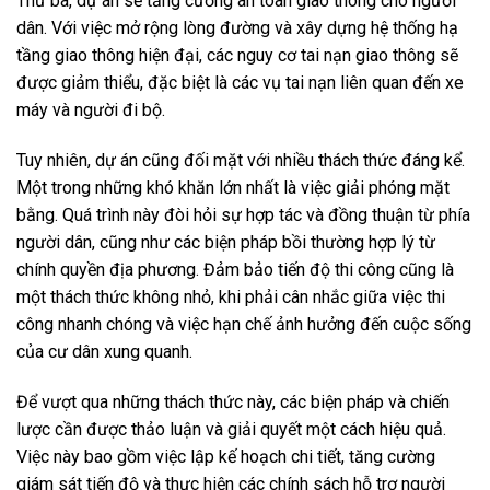
Thứ ba, dự án sẽ tăng cường an toàn giao thông cho người
dân. Với việc mở rộng lòng đường và xây dựng hệ thống hạ
tầng giao thông hiện đại, các nguy cơ tai nạn giao thông sẽ
được giảm thiểu, đặc biệt là các vụ tai nạn liên quan đến xe
máy và người đi bộ.
Tuy nhiên, dự án cũng đối mặt với nhiều thách thức đáng kể.
Một trong những khó khăn lớn nhất là việc giải phóng mặt
bằng. Quá trình này đòi hỏi sự hợp tác và đồng thuận từ phía
người dân, cũng như các biện pháp bồi thường hợp lý từ
chính quyền địa phương. Đảm bảo tiến độ thi công cũng là
một thách thức không nhỏ, khi phải cân nhắc giữa việc thi
công nhanh chóng và việc hạn chế ảnh hưởng đến cuộc sống
của cư dân xung quanh.
Để vượt qua những thách thức này, các biện pháp và chiến
lược cần được thảo luận và giải quyết một cách hiệu quả.
Việc này bao gồm việc lập kế hoạch chi tiết, tăng cường
giám sát tiến độ và thực hiện các chính sách hỗ trợ người