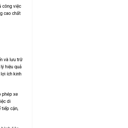
ả công việc
ng cao chất
n và lưu trữ
lý hiệu quả
ợi ích kinh
ho phép xe
iệc di
 tiếp cận,