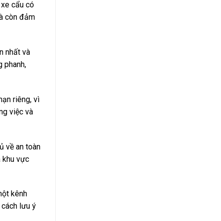
g xe cẩu có
 mà còn đảm
n nhất và
g phanh,
ạn riêng, vì
ng việc và
ủ về an toàn
a khu vực
 một kênh
 cách lưu ý