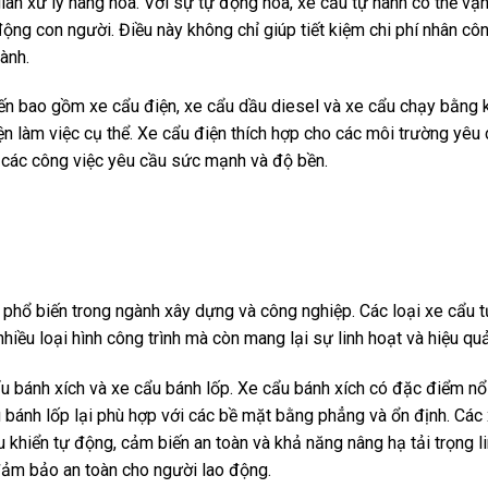
gian xử lý hàng hóa. Với sự tự động hóa, xe cẩu tự hành có thể vận
ộng con người. Điều này không chỉ giúp tiết kiệm chi phí nhân c
ành.
iến bao gồm xe cẩu điện, xe cẩu dầu diesel và xe cẩu chạy bằng 
ện làm việc cụ thể. Xe cẩu điện thích hợp cho các môi trường yêu
i các công việc yêu cầu sức mạnh và độ bền.
 phổ biến trong ngành xây dựng và công nghiệp. Các loại xe cẩu 
nhiều loại hình công trình mà còn mang lại sự linh hoạt và hiệu qu
 bánh xích và xe cẩu bánh lốp. Xe cẩu bánh xích có đặc điểm nổi
u bánh lốp lại phù hợp với các bề mặt bằng phẳng và ổn định. Các
 khiển tự động, cảm biến an toàn và khả năng nâng hạ tải trọng li
 đảm bảo an toàn cho người lao động.