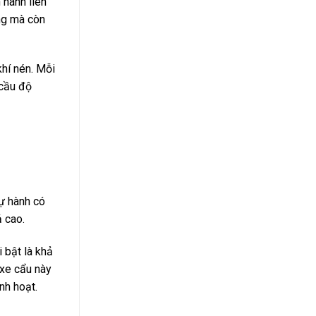
 hành liên
ông mà còn
khí nén. Mỗi
 cầu độ
tự hành có
ả cao.
 bật là khả
 xe cẩu này
nh hoạt.