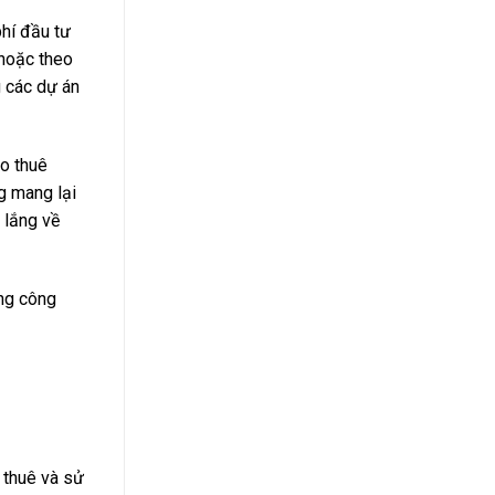
phí đầu tư
 hoặc theo
g các dự án
ho thuê
g mang lại
 lắng về
ong công
 thuê và sử