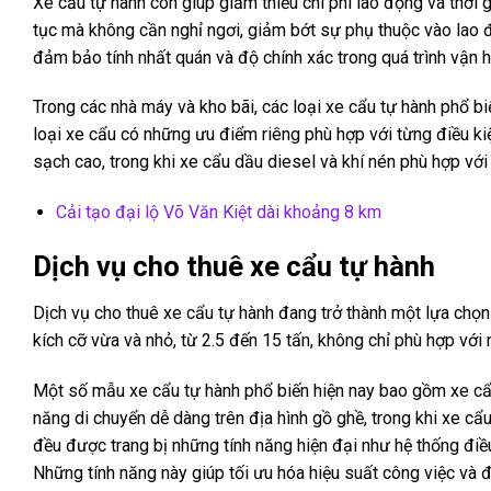
Xe cẩu tự hành còn giúp giảm thiểu chi phí lao động và thời 
tục mà không cần nghỉ ngơi, giảm bớt sự phụ thuộc vào lao đ
đảm bảo tính nhất quán và độ chính xác trong quá trình vận h
Trong các nhà máy và kho bãi, các loại xe cẩu tự hành phổ b
loại xe cẩu có những ưu điểm riêng phù hợp với từng điều ki
sạch cao, trong khi xe cẩu dầu diesel và khí nén phù hợp vớ
Cải tạo đại lộ Võ Văn Kiệt dài khoảng 8 km
Dịch vụ cho thuê xe cẩu tự hành
Dịch vụ cho thuê xe cẩu tự hành đang trở thành một lựa chọn
kích cỡ vừa và nhỏ, từ 2.5 đến 15 tấn, không chỉ phù hợp với 
Một số mẫu xe cẩu tự hành phổ biến hiện nay bao gồm xe cẩu
năng di chuyển dễ dàng trên địa hình gồ ghề, trong khi xe cẩ
đều được trang bị những tính năng hiện đại như hệ thống điều
Những tính năng này giúp tối ưu hóa hiệu suất công việc và