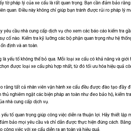
giấy tờ pháp lý của xe cẩu là rất quan trọng. Bạn cần đảm bảo rằn
liên quan. Điều này không chỉ giúp bạn tránh được rủi ro pháp lý
 Hãy yêu cầu nhà cung cấp dịch vụ cho xem các báo cáo kiểm tra gầ
ự cố nào. Kiểm tra kỹ lưỡng các bộ phận quan trọng như hệ thốn
ổn định và an toàn.
 là yếu tố không thể bỏ qua. Mỗi loại xe cẩu có khả năng và giới h
 chọn được loại xe cẩu phù hợp nhất, từ đó tối ưu hóa hiệu quả cô
ảo rằng tất cả nhân viên vận hành xe cẩu đều được đào tạo đầy đ
ân thủ nghiêm ngặt các biện pháp an toàn như đeo bảo hộ, kiểm tr
của nhà cung cấp dịch vụ.
 yếu tố quan trọng giúp công việc diễn ra thuận lợi. Hãy thiết lập
để đảm bảo mọi yêu cầu và chỉ dẫn được thực hiện đúng cách. Bằng
o công việc với xe cẩu diễn ra an toàn và hiệu quả.