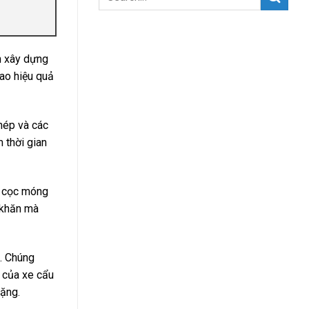
ện xây dựng
cao hiệu quả
hép và các
 thời gian
, cọc móng
ó khăn mà
i. Chúng
g của xe cẩu
nặng.