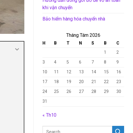
Hướng dẫn đóng gói đồ dễ vỡ an toàn
khi vận chuyển
Bảo hiểm hàng hóa chuyển nhà
Tháng Tám 2026
H
B
T
N
S
B
C
1
2
3
4
5
6
7
8
9
10
11
12
13
14
15
16
17
18
19
20
21
22
23
24
25
26
27
28
29
30
31
« Th10