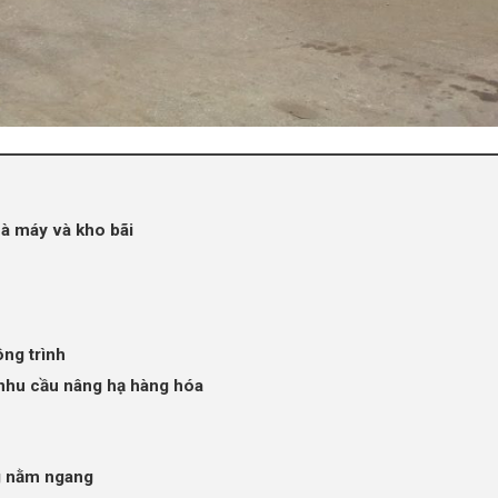
nhà máy và kho bãi
ông trình
o nhu cầu nâng hạ hàng hóa
g nằm ngang