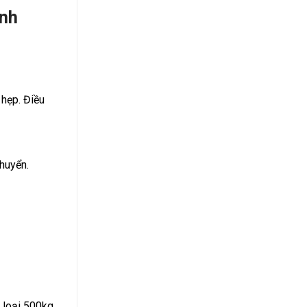
ành
 hẹp. Điều
chuyển.
g loại 500kg