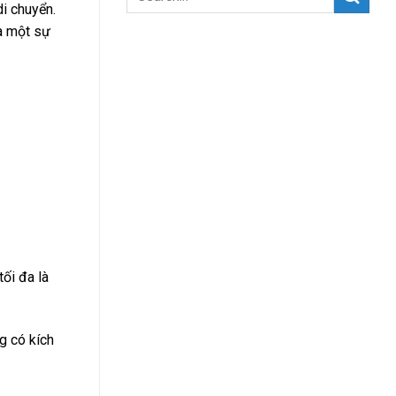
di chuyển.
là một sự
tối đa là
g có kích