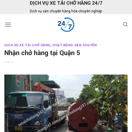
DỊCH VỤ XE TẢI CHỞ HÀNG 24/7
Skip
to
Dịch vụ vận chuyển hàng hóa chuyên nghiệp
content
DỊCH VỤ XE TẢI CHỞ HÀNG
,
HOẠT ĐỘNG VẬN CHUYỂN
Nhận chở hàng tại Quận 5