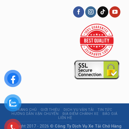
TRANG CHỦ
GIỚI THIỆU
DỊCH VỤ VẬN TẢI
TIN TỨC
HƯỚNG DẪN VẬN CHUYỂN
ĐỊA ĐIỂM CHÀNH XE
BÁO GIÁ
LIÊN HỆ
Copyright 2017 - 2026 ©
Công Ty Dịch Vụ Xe Tải Chở Hàng