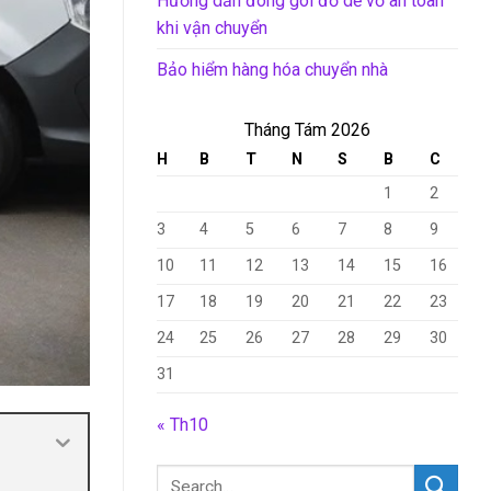
Hướng dẫn đóng gói đồ dễ vỡ an toàn
khi vận chuyển
Bảo hiểm hàng hóa chuyển nhà
Tháng Tám 2026
H
B
T
N
S
B
C
1
2
3
4
5
6
7
8
9
10
11
12
13
14
15
16
17
18
19
20
21
22
23
24
25
26
27
28
29
30
31
« Th10