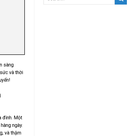
ẵn sàng
sức và thời
uyển!
n
a đình. Một
 hàng ngày.
ng, và thậm