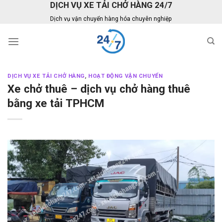
DỊCH VỤ XE TẢI CHỞ HÀNG 24/7
Skip
to
Dịch vụ vận chuyển hàng hóa chuyên nghiệp
content
DỊCH VỤ XE TẢI CHỞ HÀNG
,
HOẠT ĐỘNG VẬN CHUYỂN
Xe chở thuê – dịch vụ chở hàng thuê
bằng xe tải TPHCM