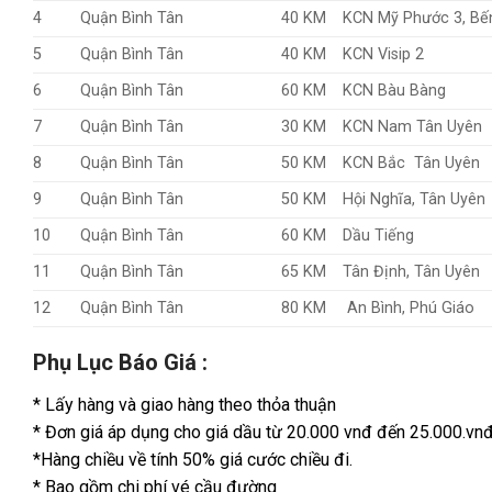
4
Quận Bình Tân
40 KM
KCN Mỹ Phước 3, Bế
5
Quận Bình Tân
40 KM
KCN Visip 2
6
Quận Bình Tân
60 KM
KCN Bàu Bàng
7
Quận Bình Tân
30 KM
KCN Nam Tân Uyên
8
Quận Bình Tân
50 KM
KCN Bắc Tân Uyên
9
Quận Bình Tân
50 KM
Hội Nghĩa, Tân Uyên
10
Quận Bình Tân
60 KM
Dầu Tiếng
11
Quận Bình Tân
65 KM
Tân Định, Tân Uyên
12
Quận Bình Tân
80 KM
An Bình, Phú Giáo
Phụ Lục Báo Giá :
* Lấy hàng và giao hàng theo thỏa thuận
* Đơn giá áp dụng cho giá dầu từ 20.000 vnđ đến 25.000.vn
*Hàng chiều về tính 50% giá cước chiều đi.
* Bao gồm chi phí vé cầu đường