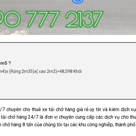
 9m5 ?
(9m4)x (Rộng 2m35)x( cao 2m2)=48,598 Khối
7 chuyên cho thuê xe tải chở hàng giá rẻ uy tín và kiêm dịch v
hở hàng 24/7 là đơn vị chuyên cung cấp các dịch vụ cho thuê 
̉i chở hàng 8 tấn của chúng tôi tại các khu công nghiệp, thành phố 