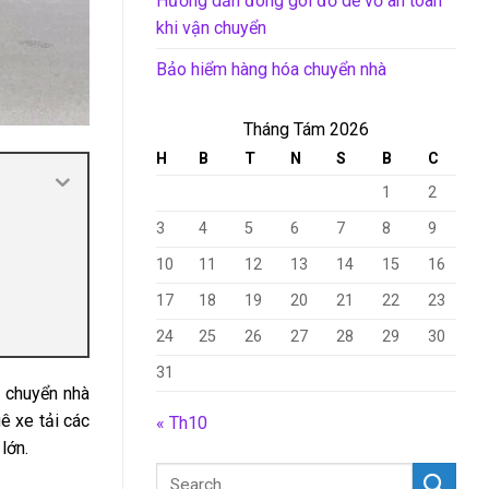
Hướng dẫn đóng gói đồ dễ vỡ an toàn
khi vận chuyển
Bảo hiểm hàng hóa chuyển nhà
Tháng Tám 2026
H
B
T
N
S
B
C
1
2
3
4
5
6
7
8
9
10
11
12
13
14
15
16
17
18
19
20
21
22
23
24
25
26
27
28
29
30
31
ụ chuyển nhà
xe tải các
« Th10
lớn.