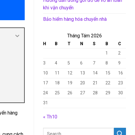
Hướng dẫn đóng gói đồ dễ vỡ an toàn
khi vận chuyển
Bảo hiểm hàng hóa chuyển nhà
Tháng Tám 2026
H
B
T
N
S
B
C
1
2
3
4
5
6
7
8
9
10
11
12
13
14
15
16
17
18
19
20
21
22
23
24
25
26
27
28
29
30
31
uyển hàng
« Th10
, cung cách