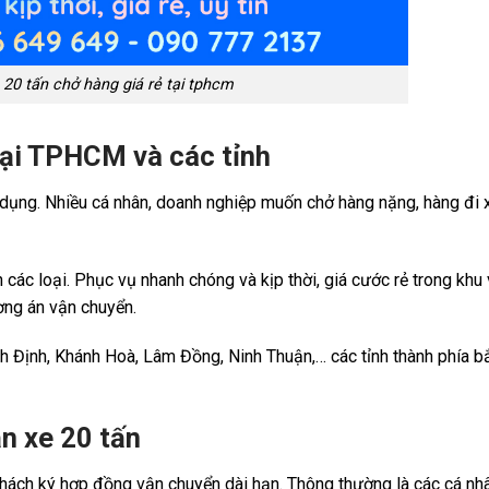
 20 tấn chở hàng giá rẻ tại tphcm
 tại TPHCM và các tỉnh
 dụng. Nhiều cá nhân, doanh nghiệp muốn chở hàng nặng, hàng đi x
n các loại. Phục vụ nhanh chóng và kịp thời, giá cước rẻ trong khu
ơng án vận chuyển.
ình Định, Khánh Hoà, Lâm Đồng, Ninh Thuận,… các tỉnh thành phía bắ
n xe 20 tấn
i khách ký hợp đồng vận chuyển dài hạn. Thông thường là các cá nh