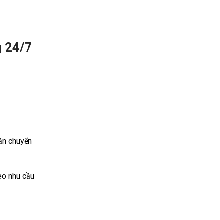
g 24/7
cần chuyển
heo nhu cầu