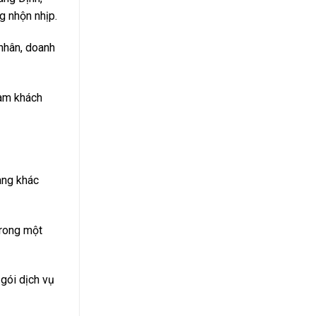
g nhộn nhịp.
 nhân, doanh
làm khách
àng khác
trong một
gói dịch vụ