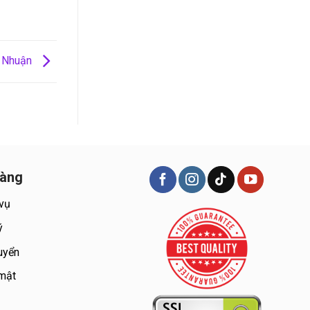
ú Nhuận
hàng
 vụ
ý
uyển
 mật