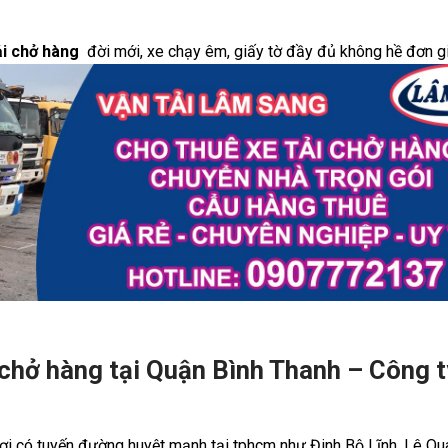
ải chở hàng
đời mới, xe chạy êm, giấy tờ đầy đủ không hề đơn g
i chở hàng tại Quận Bình Thanh – Công 
nơi có tuyến đường huyệt mạnh tại tphcm như Đinh Bộ Lĩnh, Lê Qu