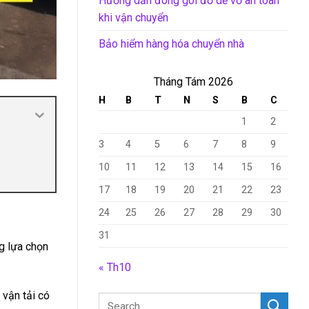
Hướng dẫn đóng gói đồ dễ vỡ an toàn
khi vận chuyển
Bảo hiểm hàng hóa chuyển nhà
Tháng Tám 2026
H
B
T
N
S
B
C
1
2
3
4
5
6
7
8
9
10
11
12
13
14
15
16
17
18
19
20
21
22
23
24
25
26
27
28
29
30
31
g lựa chọn
« Th10
vận tải có