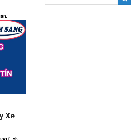
iản.
ty Xe
ang Định,