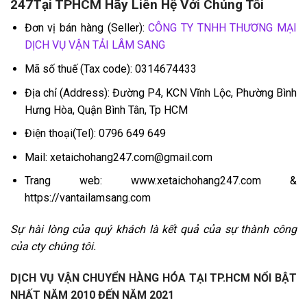
247Tại TPHCM Hãy Liên Hệ Với Chúng Tôi
Đơn vị bán hàng (Seller):
CÔNG TY TNHH THƯƠNG MẠI
DỊCH VỤ VẬN TẢI LÂM SANG
Mã số thuế (Tax code): 0314674433
Địa chỉ (Address): Đường P4, KCN Vĩnh Lộc, Phường Bình
Hưng Hòa, Quận Bình Tân, Tp HCM
Điện thoại(Tel): 0796 649 649
Mail: xetaichohang247.com@gmail.com
Trang web: www.xetaichohang247.com &
https://vantailamsang.com
Sự hài lòng của quý khách là kết quả của sự thành công
của cty chúng tôi.
DỊCH VỤ VẬN CHUYỂN HÀNG HÓA TẠI TP.HCM NỔI BẬT
NHẤT NĂM 2010 ĐẾN NĂM 2021