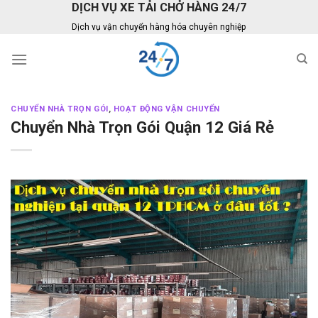
DỊCH VỤ XE TẢI CHỞ HÀNG 24/7
Skip
to
Dịch vụ vận chuyển hàng hóa chuyên nghiệp
content
CHUYỂN NHÀ TRỌN GÓI
,
HOẠT ĐỘNG VẬN CHUYỂN
Chuyển Nhà Trọn Gói Quận 12 Giá Rẻ