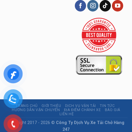
TRANG CHỦ
GIỚI THIỆU
DỊCH VỤ VẬN TẢI
TIN TỨC
HƯỚNG DẪN VẬN CHUYỂN
ĐỊA ĐIỂM CHÀNH XE
BÁO GIÁ
LIÊN HỆ
Copyright 2017 - 2026 ©
Công Ty Dịch Vụ Xe Tải Chở Hàng
247