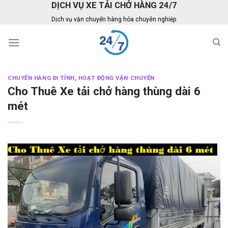
DỊCH VỤ XE TẢI CHỞ HÀNG 24/7
Skip
to
Dịch vụ vận chuyển hàng hóa chuyên nghiệp
content
CHUYỂN HÀNG ĐI TỈNH
,
HOẠT ĐỘNG VẬN CHUYỂN
Cho Thuê Xe tải chở hàng thùng dài 6
mét