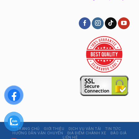
TRANG CHỦ
GIỚI THIỆU
DỊCH VỤ VẬN TẢI
TIN TỨC
HƯỚNG DẪN VẬN CHUYỂN
ĐỊA ĐIỂM CHÀNH XE
BÁO GIÁ
LIÊN HỆ