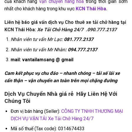
của khách hàng
vận chuyển hàng hóa
trong thời gian sớm
nhất cho khách hàng trong khu vực
KCN Thái Hòa.
Liên hệ báo giá vấn dịch vụ Cho thuê xe tải chở hàng tại
KCN Thái Hòa:
Xe Tải Chở Hàng 24/7 .090.777.2137
Nhân viên tư vấn Mr Lạc:
081.777.2137
Nhân viên tư vấn Mr Nhàn
: 094.777.2137
mail: vantailamsang @ gmail
Cam kết phục vụ chu đáo – nhanh chóng – tải xế lái xe
cẩn thận – vận chuyển an toàn trên mọi chặng đường
Dịch Vụ Chuyển Nhà giá rẻ Hãy Liên Hệ Với
Chúng Tôi
Đơn vị bán hàng (Seller):
CÔNG TY TNHH THƯƠNG MẠI
DỊCH VỤ VẬN TẢI Xe Tải Chở Hàng 24/7
Mã số thuế (Tax code): 0314674433