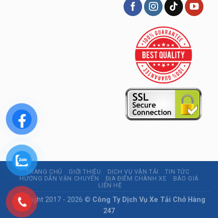
TRANG CHỦ
GIỚI THIỆU
DỊCH VỤ VẬN TẢI
TIN TỨC
HƯỚNG DẪN VẬN CHUYỂN
ĐỊA ĐIỂM CHÀNH XE
BÁO GIÁ
LIÊN HỆ
Copyright 2017 - 2026 ©
Công Ty Dịch Vụ Xe Tải Chở Hàng
247