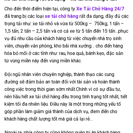
Cho đến thời điểm hiện tại, công ty
Xe Tải Chở Hàng 24/7
đã trang bị các loại
xe tải chở
hàng
rất đa dạng, đầy đủ các
trọng tải như: xe tải nhỏ và vừa từ 500kg – 750kg; 1 tấn –
1,5 tấn; 2 tấn – 2,5 tấn và có cả xe từ 5 tấn đến 15 tấn…phục
vụ đủ nhu cầu của khách hàng từ việc chuyển nhà trọ sinh
viên, chuyển văn phòng, kho bãi nhà xưởng… cho đến hàng
hóa bỏ mối ở các tỉnh như: rau, hoa quả, bánh kẹo, đặc sản
từ vùng miền này đến vùng miền khác.
Đội ngũ nhân viên chuyên nghiệp, thành thạo các cung
đường sẽ đảm bảo an toàn đối với tài sản và hoàn thành
công việc trong thời gian sớm nhất.Chính vì có sự đầu tư,
nên hầu hết xe tải chở hàng đều trong tình trạng tốt nhất, tiết
kiệm tối đa nhiên liệu. Điều này là một trong những yếu tố
góp phần làm giảm giá thành của dịch vụ, đem đến cho
khách hàng chất lượng tốt mà giá cả lại rẻ…
Ngoài ra, phía công ty cũng không quên tri ân khách hàng