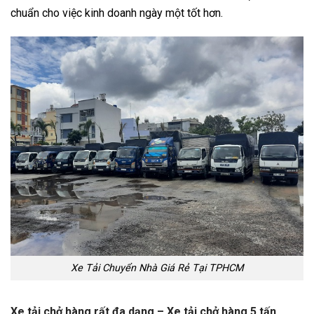
chuẩn cho việc kinh doanh ngày một tốt hơn.
Xe Tải Chuyển Nhà Giá Rẻ Tại TPHCM
Xe tải chở
hàng
rất đa dạng – Xe tải chở hàng 5 tấn