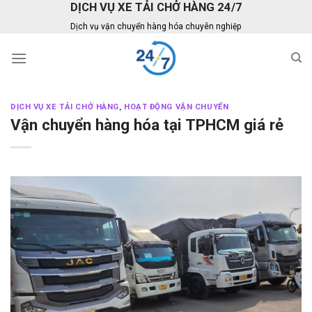
DỊCH VỤ XE TẢI CHỞ HÀNG 24/7
Skip
to
Dịch vụ vận chuyển hàng hóa chuyên nghiệp
content
DỊCH VỤ XE TẢI CHỞ HÀNG
,
HOẠT ĐỘNG VẬN CHUYỂN
Vận chuyển hàng hóa tại TPHCM giá rẻ