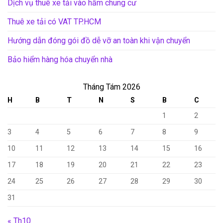
Dịch vụ thuê xe tải vào hầm chung cư
Thuê xe tải có VAT TP.HCM
Hướng dẫn đóng gói đồ dễ vỡ an toàn khi vận chuyển
Bảo hiểm hàng hóa chuyển nhà
Tháng Tám 2026
H
B
T
N
S
B
C
1
2
3
4
5
6
7
8
9
10
11
12
13
14
15
16
17
18
19
20
21
22
23
24
25
26
27
28
29
30
31
« Th10