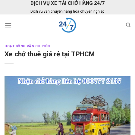
DỊCH VỤ XE TẢI CHỞ HÀNG 24/7
Skip
to
Dịch vụ vận chuyển hàng hóa chuyên nghiệp
content
HOẠT ĐỘNG VẬN CHUYỂN
Xe chở thuê giá rẻ tại TPHCM