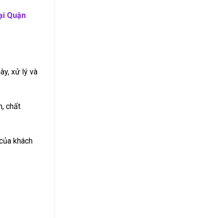
ại Quận
ày, xử lý và
n, chất
 của khách