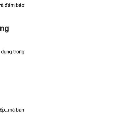
 và đảm bảo
àng
 dụng trong
 xếp…mà bạn