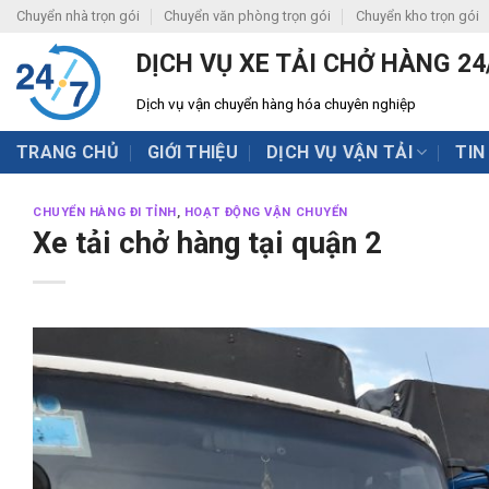
Skip
Chuyển nhà trọn gói
Chuyển văn phòng trọn gói
Chuyển kho trọn gói
to
DỊCH VỤ XE TẢI CHỞ HÀNG 24
content
Dịch vụ vận chuyển hàng hóa chuyên nghiệp
TRANG CHỦ
GIỚI THIỆU
DỊCH VỤ VẬN TẢI
TIN
CHUYỂN HÀNG ĐI TỈNH
,
HOẠT ĐỘNG VẬN CHUYỂN
Xe tải chở hàng tại quận 2