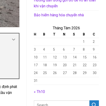
Hướng dẫn đóng gói đồ dễ vỡ an toàn
khi vận chuyển
Bảo hiểm hàng hóa chuyển nhà
Tháng Tám 2026
H
B
T
N
S
B
C
1
2
3
4
5
6
7
8
9
10
11
12
13
14
15
16
17
18
19
20
21
22
23
24
25
26
27
28
29
30
31
 định phát
« Th10
 cầu vận