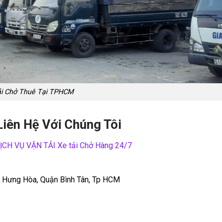
ải Chở Thuê Tại TPHCM
Liên Hệ Với Chúng Tôi
H VỤ VẬN TẢI Xe tải Chở Hàng 24/7
h Hưng Hòa, Quận Bình Tân, Tp HCM