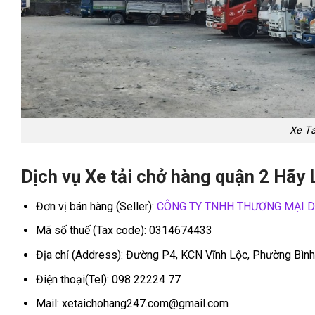
Xe T
Dịch vụ Xe tải chở hàng quận 2 Hãy 
Đơn vị bán hàng (Seller):
CÔNG TY TNHH THƯƠNG MẠI DỊC
Mã số thuế (Tax code): 0314674433
Địa chỉ (Address): Đường P4, KCN Vĩnh Lộc, Phường Bìn
Điện thoại(Tel): 098 22224 77
Mail: xetaichohang247.com@gmail.com