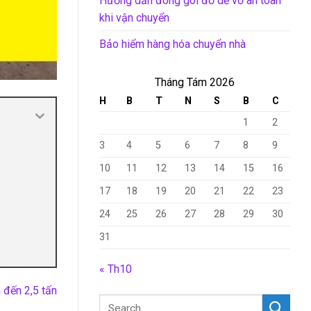
Hướng dẫn đóng gói đồ dễ vỡ an toàn
khi vận chuyển
Bảo hiểm hàng hóa chuyển nhà
Tháng Tám 2026
H
B
T
N
S
B
C
1
2
3
4
5
6
7
8
9
10
11
12
13
14
15
16
17
18
19
20
21
22
23
24
25
26
27
28
29
30
31
« Th10
n đến 2,5 tấn