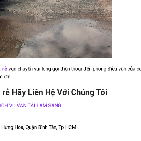
á rẻ
vận chuyển vui lòng gọi điện thoại đến phòng điều vận của c
m ơn!
á rẻ Hãy Liên Hệ Với Chúng Tôi
ỊCH VỤ VẬN TẢI LÂM SANG
h Hưng Hòa, Quận Bình Tân, Tp HCM