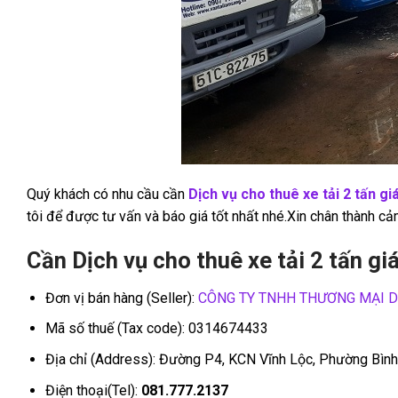
Quý khách có nhu cầu cần
Dịch vụ cho thuê xe tải 2 tấn gi
tôi để được tư vấn và báo giá tốt nhất nhé.Xin chân thành cả
Cần Dịch vụ cho thuê xe tải 2 tấn gi
Đơn vị bán hàng (Seller):
CÔNG TY TNHH THƯƠNG MẠI D
Mã số thuế (Tax code): 0314674433
Địa chỉ (Address): Đường P4, KCN Vĩnh Lộc, Phường Bìn
Điện thoại(Tel):
081.777.2137