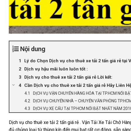
Nội dung
Lý do Chọn Dịch vụ cho thuê xe tải 2 tấn giá rẻ tại
Dịch vụ hậu mãi luôn luôn tốt :
Dịch vụ cho thuê xe tải 2 tấn giá rẻ Lời kết:
Cần Dịch vụ cho thuê xe tải 2 tấn giá rẻ Hãy Liên H
DỊCH VỤ VẬN CHUYỂN HÀNG HÓA TẠI TP.HCM NỔI B
DỊCH VỤ CHUYỂN NHÀ – CHUYỂN VĂN PHÒNG TP.HCM
DỊCH VỤ XE CẨU TẠI TP.HCM NỔI BẬT NHẤT NĂM 20
Dịch vụ cho thuê xe tải 2 tấn giá rẻ . Vận Tải Xe Tải Chở H
đủ chủng loại từ thùng kín đến mui bạt rất cơ động, sẵn sà