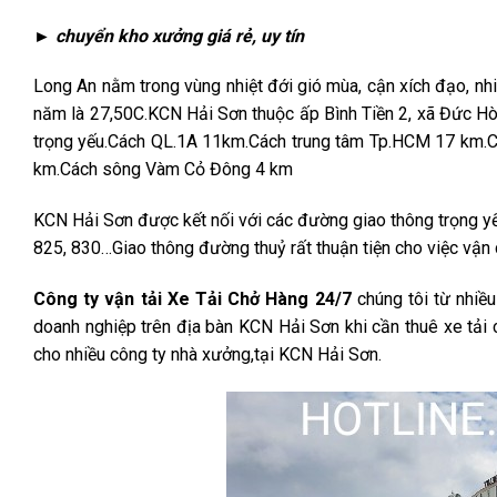
► chuyển kho xưởng giá rẻ, uy tín
Long An nằm trong vùng nhiệt đới gió mùa, cận xích đạo, nh
năm là 27,50C.KCN Hải Sơn thuộc ấp Bình Tiền 2, xã Đức H
trọng yếu.Cách QL.1A 11km.Cách trung tâm Tp.HCM 17 km.C
km.Cách sông Vàm Cỏ Đông 4 km
KCN Hải Sơn được kết nối với các đường giao thông trọng y
825, 830…Giao thông đường thuỷ rất thuận tiện cho việc vận 
Công ty vận tải Xe Tải Chở Hàng 24/7
chúng tôi từ nhiều
doanh nghiệp trên địa bàn KCN Hải Sơn khi cần thuê xe tải c
cho nhiều công ty nhà xưởng,tại KCN Hải Sơn.