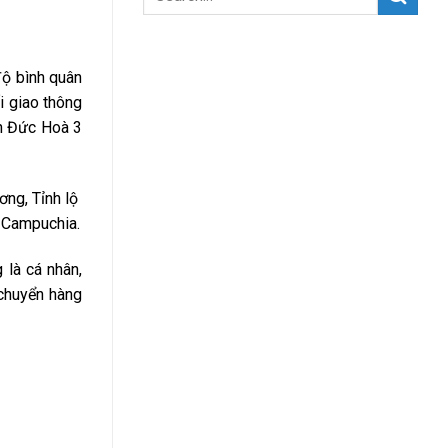
độ bình quân
i giao thông
n Đức Hoà 3
ng, Tỉnh lộ
à Campuchia.
 là cá nhân,
 chuyển hàng