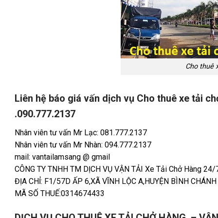
Cho thuê 
Liên hệ báo giá vấn dịch vụ Cho thuê xe tải 
.090.777.2137
Nhân viên tư vấn Mr Lạc: 081.777.2137
Nhân viên tư vấn Mr Nhàn: 094.777.2137
mail: vantailamsang @ gmail
CÔNG TY TNHH TM DỊCH VỤ VẬN TẢI Xe Tải Chở Hàng 24/
ĐỊA CHỈ: F1/57D ẤP 6,XÃ VĨNH LỘC A,HUYỆN BÌNH CHÁN
MÃ SỐ THUẾ:0314674433
DỊCH VỤ CHO THUÊ XE TẢI CHỞ HÀNG – VẬN