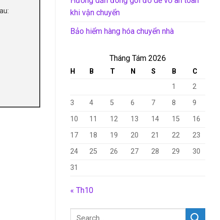
Hướng dẫn đóng gói đồ dễ vỡ an toàn
au:
khi vận chuyển
Bảo hiểm hàng hóa chuyển nhà
Tháng Tám 2026
H
B
T
N
S
B
C
1
2
3
4
5
6
7
8
9
10
11
12
13
14
15
16
17
18
19
20
21
22
23
24
25
26
27
28
29
30
31
« Th10