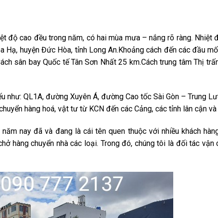
iệt độ cao đều trong năm, có hai mùa mưa – nắng rõ ràng. Nhiệt 
òa Hạ, huyện Đức Hòa, tỉnh Long An.Khoảng cách đến các đầu mố
ách sân bay Quốc tế Tân Sơn Nhất 25 km.Cách trung tâm Thị trấ
ếu như: QL1A, đường Xuyên Á, đường Cao tốc Sài Gòn – Trung Lươ
chuyển hàng hoá, vật tư từ KCN đến các Cảng, các tỉnh lân cận v
 năm nay đã và đang là cái tên quen thuộc với nhiều khách hàng
hở hàng chuyển nhà các loại. Trong đó, chúng tôi là đối tác vận