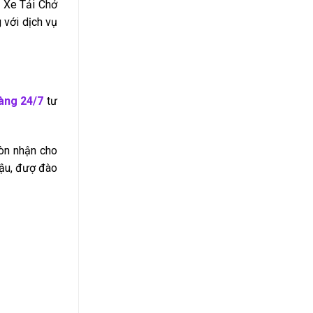
i Xe Tải Chở
 với dịch vụ
àng 24/7
tư
òn nhận cho
hậu, đượ đào