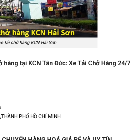
xe tải chở hàng KCN Hải Sơn
chở hàng tại KCN Tân Đức: Xe Tải Chở Hàng 24/7
7
H ,THÀNH PHỐ HỒ CHÍ MINH
 CHUYỂN HÀNG HOÁ GIÁ RẺ VÀ UY TÍN