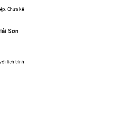
iệp. Chưa kể
Hải Sơn
ới lịch trình