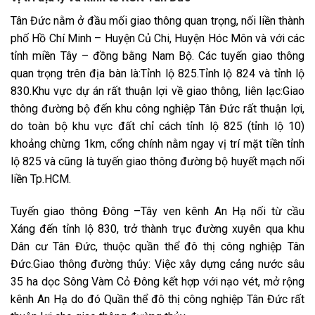
Tân Đức nằm ở đầu mối giao thông quan trọng, nối liền thành
phố Hồ Chí Minh – Huyện Củ Chi, Huyện Hóc Môn và với các
tỉnh miền Tây – đồng bằng Nam Bộ. Các tuyến giao thông
quan trọng trên địa bàn là:Tỉnh lộ 825.Tỉnh lộ 824 và tỉnh lộ
830.Khu vực dự án rất thuận lợi về giao thông, liên lạc:Giao
thông đường bộ đến khu công nghiệp Tân Đức rất thuận lợi,
do toàn bộ khu vực đất chỉ cách tỉnh lộ 825 (tỉnh lộ 10)
khoảng chừng 1km, cổng chính nằm ngay vị trí mặt tiền tỉnh
lộ 825 và cũng là tuyến giao thông đường bộ huyết mạch nối
liền Tp.HCM.
Tuyến giao thông Đông –Tây ven kênh An Hạ nối từ cầu
Xáng đến tỉnh lộ 830, trở thành trục đường xuyên qua khu
Dân cư Tân Đức, thuộc quần thể đô thị công nghiệp Tân
Đức.Giao thông đường thủy: Việc xây dựng cảng nước sâu
35 ha dọc Sông Vàm Cỏ Đông kết hợp với nạo vét, mở rộng
kênh An Hạ do đó Quần thể đô thị công nghiệp Tân Đức rất