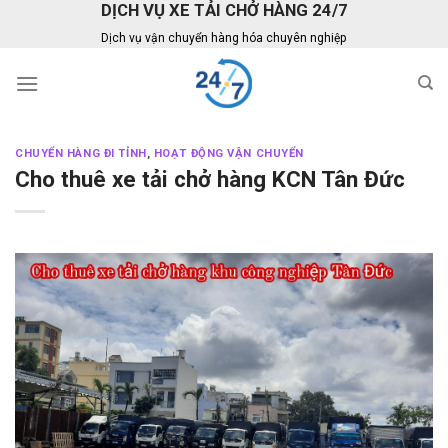
DỊCH VỤ XE TẢI CHỞ HÀNG 24/7
Skip
to
Dịch vụ vận chuyển hàng hóa chuyên nghiệp
content
CHUYỂN HÀNG ĐI TỈNH
,
HOẠT ĐỘNG VẬN CHUYỂN
Cho thuê xe tải chở hàng KCN Tân Đức