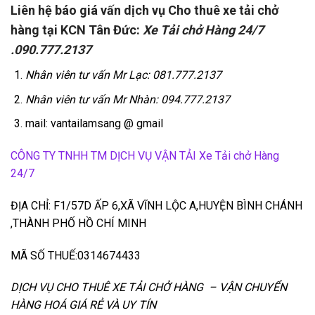
Liên hệ báo giá vấn dịch vụ Cho thuê xe tải chở
hàng tại KCN Tân Đức:
Xe Tải chở Hàng 24/7
.090.777.2137
Nhân viên tư vấn Mr Lạc: 081.777.2137
Nhân viên tư vấn Mr Nhàn: 094.777.2137
mail: vantailamsang @ gmail
CÔNG TY TNHH TM DỊCH VỤ VẬN TẢI Xe Tải chở Hàng
24/7
ĐỊA CHỈ: F1/57D ẤP 6,XÃ VĨNH LỘC A,HUYỆN BÌNH CHÁNH
,THÀNH PHỐ HỒ CHÍ MINH
MÃ SỐ THUẾ:0314674433
DỊCH VỤ CHO THUÊ XE TẢI CHỞ HÀNG – VẬN CHUYỂN
HÀNG HOÁ GIÁ RẺ VÀ UY TÍN