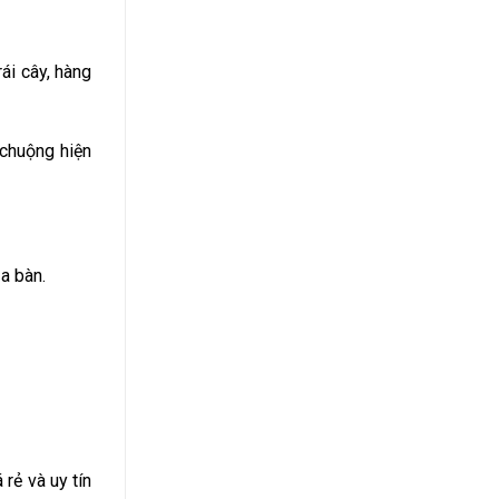
ái cây, hàng
 chuộng hiện
a bàn.
 rẻ và uy tín