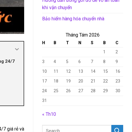
Hướng dẫn đóng gói đồ dễ vỡ an toàn
khi vận chuyển
Bảo hiểm hàng hóa chuyển nhà
Tháng Tám 2026
H
B
T
N
S
B
C
1
2
ng 24/7
3
4
5
6
7
8
9
10
11
12
13
14
15
16
17
18
19
20
21
22
23
24
25
26
27
28
29
30
31
« Th10
/7 giá rẻ và